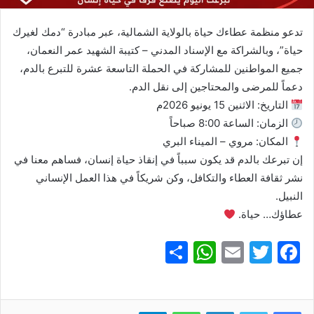
تدعو منظمة عطاءك حياة بالولاية الشمالية، عبر مبادرة “دمك لغيرك
حياة”، وبالشراكة مع الإسناد المدني – كتيبة الشهيد عمر النعمان،
جميع المواطنين للمشاركة في الحملة التاسعة عشرة للتبرع بالدم،
دعماً للمرضى والمحتاجين إلى نقل الدم.
التاريخ: الاثنين 15 يونيو 2026م
الزمان: الساعة 8:00 صباحاً
المكان: مروي – الميناء البري
إن تبرعك بالدم قد يكون سبباً في إنقاذ حياة إنسان، فساهم معنا في
نشر ثقافة العطاء والتكافل، وكن شريكاً في هذا العمل الإنساني
النبيل.
عطاؤك… حياة.
S
W
E
T
F
h
h
m
w
a
ar
at
ai
itt
c
لينكدإن
واتساب
تيلقرام