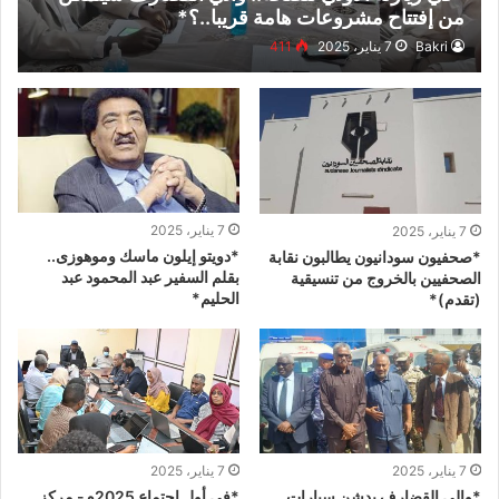
من إفتتاح مشروعات هامة قريبا..؟*
Bakri
7 يناير، 2025
411
7 يناير، 2025
7 يناير، 2025
*دويتو إيلون ماسك وموهوزى..
*صحفيون سودانيون يطالبون نقابة
بقلم السفير عبد المحمود عبد
الصحفيين بالخروج من تنسيقية
الحليم*
(تقدم)*
7 يناير، 2025
7 يناير، 2025
*والي القضارف يدشن سيارات
*في أول اجتماع 2025م- مركز