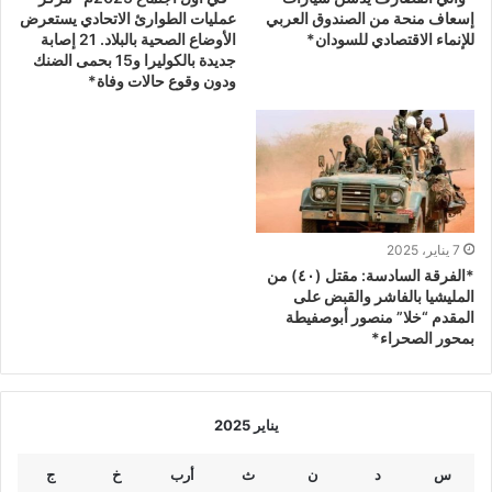
إسعاف منحة من الصندوق العربي
عمليات الطوارئ الاتحادي يستعرض
للإنماء الاقتصادي للسودان*
الأوضاع الصحية بالبلاد. 21 إصابة
جديدة بالكوليرا و15 بحمى الضنك
ودون وقوع حالات وفاة*
7 يناير، 2025
*الفرقة السادسة: مقتل (٤٠) من
المليشيا بالفاشر والقبض على
المقدم “خلا” منصور أبوصفيطة
بمحور الصحراء*
يناير 2025
س
د
ن
ث
أرب
خ
ج