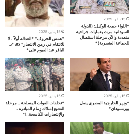
15 يناير، 2025
*اللواء جمعة الوكيل: (الدولة
السودانية مرت بعمليات جراحية
15 يناير، 2025
متعددة والآن مرحلة استئصال
*همس الحروف* *العدالة أولاً ، لا
للجماعة العنصرية)*
للانتقام في زمن الانتصار* ✍️ *د.
الباقر عبد القيوم علي*
15 يناير، 2025
15 يناير، 2025
*وزير الخارجية المصري يصل
*تخلقات القوات المسلحة .. مرحلة
بورتسودان*
التشبع إمتلاك زِمام المبادرة ..
والإنتصارات الكاسحة..!*