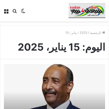
الوضع
بحث
الق
المظلم
عن
الرئيسية
/
2025
/
يناير
/
15
اليوم:
15 يناير، 2025