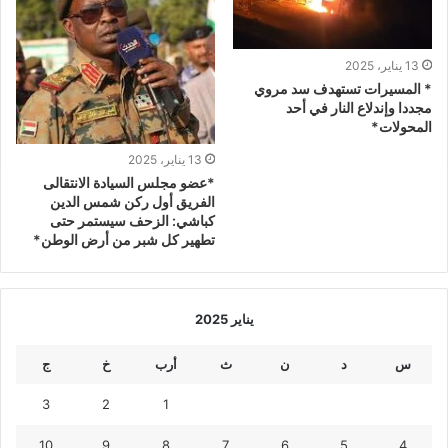
13 يناير، 2025
* المسيرات تستهدف سد مروي
مجددا وإندلاع النار في أحد
المحولات*
13 يناير، 2025
*عضو مجلس السيادة الانتقالى
الفريق أول ركن شمس الدين
كباشي: الزحف سيستمر حتى
تطهير كل شبر من أرض الوطن*
يناير 2025
س
د
ن
ث
أرب
خ
ج
3
2
1
10
9
8
7
6
5
4