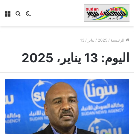
الوضع
بحث
الق
المظلم
عن
الرئيسية
/
2025
/
يناير
/
13
اليوم:
13 يناير، 2025