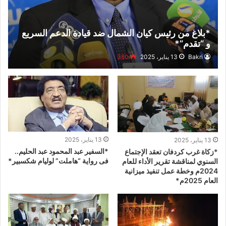
*بلاغ من رئيس كيان الشمال ضد قيادة الدعم السريع
و “تقدم”*
Bakri
13 يناير، 2025
380
13 يناير، 2025
13 يناير، 2025
*السفير عبد المحمود عبد الحليم..
*زكاة غرب كردفان تعقد الإجتماع
فى رواية “هاملت” لوليام شكسبير*
السنوي لمناقشة تقرير الأداء للعام
2024م وخطة عمل تنفيذ ميزانية
العام 2025م*