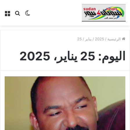
الوضع
بحث
الق
المظلم
عن
الرئيسية
/
2025
/
يناير
/
25
اليوم:
25 يناير، 2025