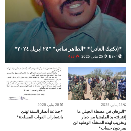
*(تكتيك الغادر)* *الطاهر ساتي* *٢٤ ابريل ٢٠٢٤*
Bakri
25 يناير، 2025
428
25 يناير، 2025
25 يناير، 2025
*البرهان في مصفاة الجيلي ما
*جماعة أنصار السنة تهنئ
إقترفته يد المليشيا من دمار
بانتصارات القوات المسلحة*
وتخريب لهذه المنشأة الوطنية لن
يمر دون حساب*