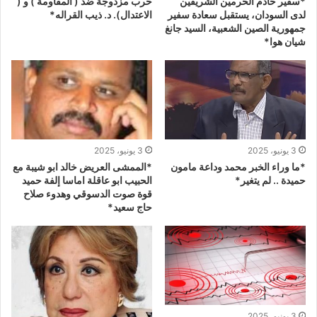
*سفير خادم الحرمين الشريفين
حرب مزدوجة ضد ( المقاومة ) و (
لدى السودان، يستقبل سعادة سفير
الاعتدال). د. ذيب القراله*
جمهورية الصين الشعبية، السيد جانغ
شيان هوا*
3 يونيو، 2025
3 يونيو، 2025
*ما وراء الخبر محمد وداعة مامون
*الممشى العريض خالد ابو شيبة مع
حميدة .. لم يتغير*
الحبيب ابو عاقلة اماسا إلفة حميد
قوة صوت الدسوقي وهدوء صلاح
حاج سعيد*
3 يونيو، 2025