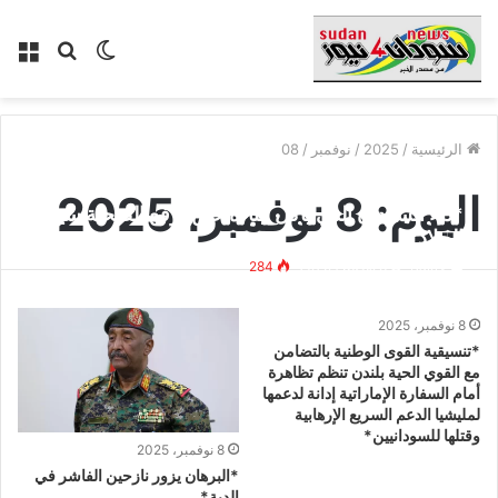
الوضع
بحث
الق
المظلم
عن
الرئيسية
/
2025
/
نوفمبر
/
08
اليوم:
8 نوفمبر، 2025
*داء السودان الذي يأكل أبناءه حين يرفع الضحية سيف
الجلاد*
Bakry
8 نوفمبر، 2025
284
8 نوفمبر، 2025
*تنسيقية القوى الوطنية بالتضامن
مع القوي الحية بلندن تنظم تظاهرة
أمام السفارة الإماراتية إدانة لدعمها
لمليشيا الدعم السريع الإرهابية
وقتلها للسودانيين*
8 نوفمبر، 2025
*البرهان يزور نازحين الفاشر في
الدبة*