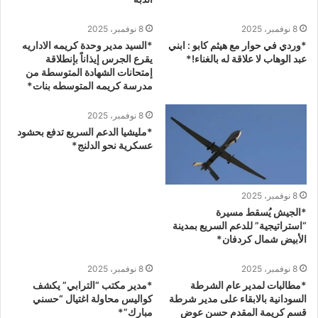
8 نوفمبر، 2025
8 نوفمبر، 2025
*وردي في حوار مع هيثم كابو : ابني
*السيد مدير وحدة كريمه الاداريه
عبد الوهاب لا علاقة له بالغناء!*
يقرع الجرس إيذاناً بإنطلاقة
إمتحانات الشهادة المتوسطة من
مدرسة كريمه المتوسطه بنات*
8 نوفمبر، 2025
*مليشيا الدعم السريع تدفع بحشود
عسكرية نحو الدلنج*
8 نوفمبر، 2025
*الجيش يُسقط مسيرة
“استراتيجية” للدعم السريع بمدينة
الأبيض شمال كردفان*
8 نوفمبر، 2025
8 نوفمبر، 2025
*مطالبات لمدير عام الشرطة
*مدير مكتب “الترابي” يكشف
السودانية بالابقاء على مدير شرطة
كواليس محاولة اغتيال “حسني
قسم كريمة المقدم حسن عوض
مبارك”*