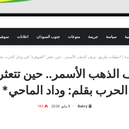
ية
سياسة
جريمة
منوعات
جنوب السودان
اعلانات
سوشيا
دة
/
*مطبات طريق: نزيف الذهب الأسمر.. حين تتعثر “الجوهرة” في وحل الحرب ​بقل
الذهب الأسمر.. حين تتعثر
الحرب ​بقلم: وداد الماحي*
Bakry
9 مايو، 2026
183