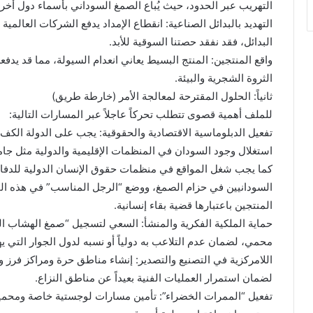
التهريب عبر الحدود، حيث يُباع الصمغ السوداني بأسماء دول أخرى،
​التهديد بالبدائل الصناعية: انقطاع الإمداد يدفع الشركات العالمي
البدائل، فقد نفقد حصتنا السوقية للأبد.
​واقع المنتجين: المنتج البسيط يعاني انعدام السيولة، مما قد يدفع
الثروة الشجرية والبيئة.
​ثانياً: الحلول المقترحة لمعالجة الأمر (خارطة طريق)
​للملف أهمية قصوى تتطلب تحركاً عاجلاً عبر المسارات التالية:
​تفعيل الدبلوماسية الاقتصادية والحقوقية: يجب على الدولة الكف
استغلال وجود السودان في المنظمات الإقليمية والدولية مثل جامعة 
كما يجب شغل المواقع في منظمات حقوق الإنسان الدولية للدفاع 
السودانيين في حزام الصمغ، ووضع “الرجل المناسب” في هذه ا
المنتجين باعتبارها قضية بقاء إنسانية.
​حماية الملكية الفكرية والمنشأ: السعي لتسجيل “صمغ الهشاب ا
محمي، لضمان عدم التلاعب به دولياً أو نسبه لدول الجوار التي يهرب
​اللامركزية في التصنيع والتصدير: إنشاء مناطق حرة ومراكز فرز وت
لضمان استمرار العمليات الفنية بعيداً عن مناطق النزاع.
​تفعيل “الممرات الخضراء”: تأمين مسارات لوجستية خاصة ومحمية