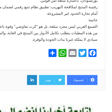
بورتسودان، باعتباره سلعة أمن قومي.
​رقمنة المنتج لمكافحة التهريب: تطبيق نظام تتبع رقمي لضمان مر
أمام تجارة الحدود غير المشروعة.
​خاتمة:
الصمغ العربي ليس مجرد سلعة، بل هو “كرت تفاوضي” وقوة ناعمة
من هذه المطبات يتطلب تكامل الأدوار بين المنتج في الغابة، و
سيادي لا يملكه غيرنا بذات الجودة والوفرة.
S
W
E
T
F
h
h
m
w
a
ar
at
ai
itt
c
e
s
l
er
e
لينكدإن
فيسبوك
تويتر
A
b
p
o
p
o
k