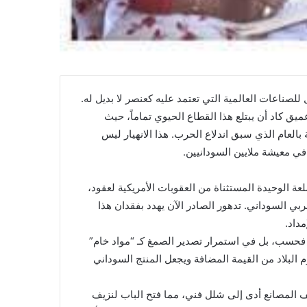
للصناعات العالمية التي تعتمد عليه كعنصر لا بديل له.
ميق كاد أن يبتلع هذا القطاع الحيوي تماماً، حيث
اجعاً حاداً بنسبة تتجاوز 60% إلى 70% مقارنة بالعام الذي سبق اندلاع الحرب. هذا الانهيار ليس
في معيشة ملايين السودانيين.
ة الوحيدة المستثناة من العقوبات الأمريكية لعقود،
بي السوداني. تدهور الصادر الآن يهدد بفقدان هذا
مداد.
 فحسب، بل في استمرار تصدير الصمغ كـ “مواد خام”
م البلاد من القيمة المضافة ويجعل المنتج السوداني
 المصانع أدى إلى شلل فني، مما فتح الباب لنزيف