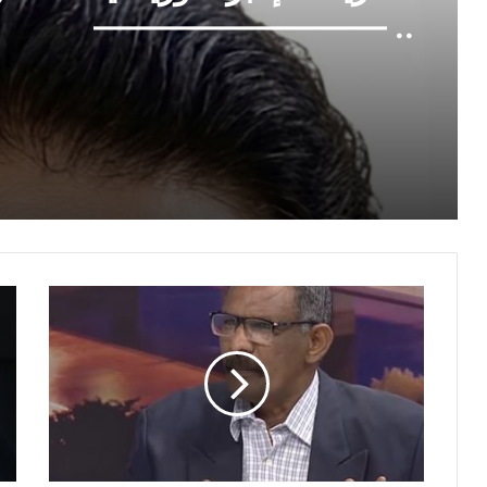
*أمريكا .. إمبراطورية
.. —————————
الواشنطن بوست تتسبب في
*لا تستبقُوهم ..!!* *الطاهر سات
فضيحة بجلاجل في أمريكا
العظيمة*