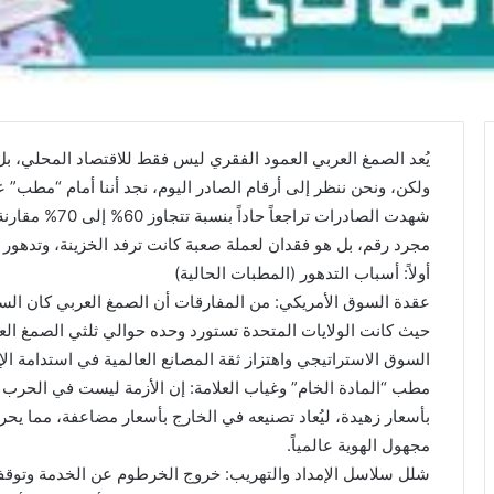
​يُعد الصمغ العربي العمود الفقري ليس فقط للاقتصاد المحلي، بل 
ولكن، ونحن ننظر إلى أرقام الصادر اليوم، نجد أننا أمام “مطب” ع
شهدت الصادرات تر
مجرد رقم، بل هو فقدان لعملة صعبة كانت ترفد الخزينة، وتدهور 
​أولاً: أسباب التدهور (المطبات الحالية)
​عقدة السوق الأمريكي: من المفارقات أن الصمغ العربي كان السلع
حيث كانت الولايات المتحدة تستورد وحده حوالي ثلثي الصمغ العر
السوق الاستراتيجي واهتزاز ثقة المصانع العالمية في استدامة الإ
​مطب “المادة الخام” وغياب العلامة: إن الأزمة ليست في الحرب
بأسعار زهيدة، ليُعاد تصنيعه في الخارج بأسعار مضاعفة، مما يحر
مجهول الهوية عالمياً.
​شلل سلاسل الإمداد والتهريب: خروج الخرطوم عن الخدمة وتوقف