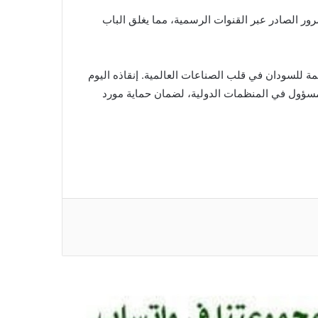
ور الصادر عبر القنوات الرسمية، مما يغلق الباب
 للسودان في قلب الصناعات العالمية. إنقاذه اليوم
المسؤول في المنظمات الدولية، لضمان حماية مورد
*بين المهنية والادعاء: من يحاسب من؟
رشان اوشي*
*حين يعود الطالب إلى داخليته.. تعود الروح
للسودان! د. محمد خليفة صديق*
*مفتاح المدى (حكاوي من زمن الحرب) ما