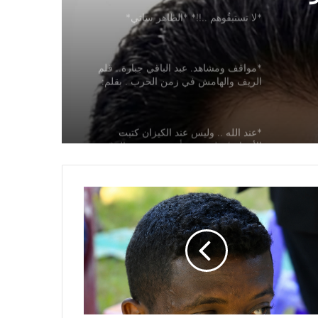
 آيلة للسقوط
*مواقف ومشاهد. عبد الباقي جبارة.. قلم
الريف والهامش في زمن الحرب . بقلم:
عبدالله إسحق محمد نيل*
ي*
*عند الله .. وليس عند الكيزان كتبت
الأستاذة/سلوى سيدأحمد محمد صالح*
*بين المهنية والادعاء: من يحاسب من؟
رشان اوشي*
*حين يعود الطالب إلى داخليته.. تعود الروح
للسودان! د. محمد خليفة صديق*
*مفتاح المدى (حكاوي من زمن الحرب) ما
بين قصّة صاحبنا حسن.. و«لو» بتاعة البروف