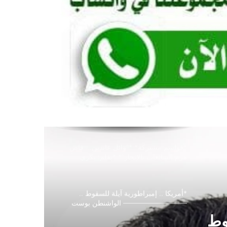
بين قصّة صاحبنا حسن.. و«لو» بتاعة البروف
أحمد التجاني! بقلم: د. محمد حمد محمد
أحمد*
*الاقتصاد أولى بالخبرات الأجنبية من كرة
القدم..! ضياء الدين بلال*
*سنا الحقيقه لا إقصاء… ونظرة وطنية
عميقة د/ أميرة كمال مصطفى*
*قواسم مشتركة* *”وائل عابدين… قاضٍ
هزم الشائعات بالإنجاز”* *بقلم: بكري
خليفة*
*أمريكا .. إمبراطورية آيلة للسقوط ..
————————— الواشنطن بوست
تتسبب في فضيحة بجلاجل في أمريكا
العظيمة*
*لا تستبقُوهم ..!!* *الطاهر ساتي*