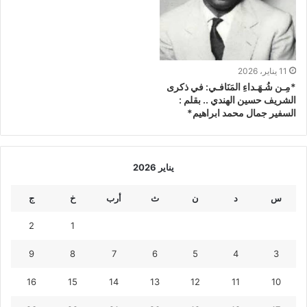
11 يناير، 2026
*مِـن شُـهَـداءِ المَنَافـي: في ذكرى
الشريف حسين الهندي .. بقلم :
السفير جمال محمد ابراهيم*
يناير 2026
س
د
ن
ث
أرب
خ
ج
2
1
9
8
7
6
5
4
3
16
15
14
13
12
11
10