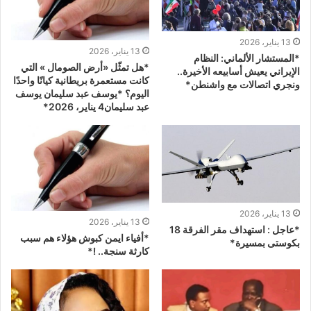
13 يناير، 2026
13 يناير، 2026
*المستشار الألماني: النظام
*هل تمثّل «أرض الصومال » التي
الإيراني يعيش أسابيعه الأخيرة..
كانت مستعمرة بريطانية كيانًا واحدًا
ونجري اتصالات مع واشنطن*
اليوم؟ *يوسف عبد سليمان يوسف
عبد سليمان4 يناير، 2026*
13 يناير، 2026
13 يناير، 2026
*عاجل : استهداف مقر الفرقة 18
*أفياء ايمن كبوش هؤلاء هم سبب
بكوستى بمسيرة*
كارثة سنجة.. !*