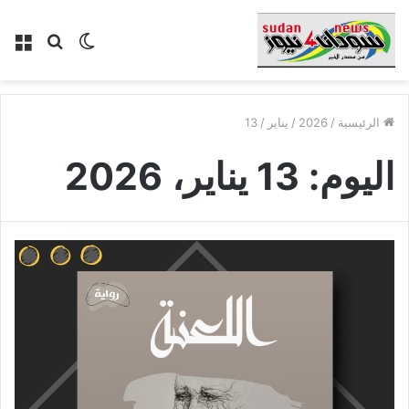
الوضع
بحث
الق
المظلم
عن
الرئيسية
/
2026
/
يناير
/
13
اليوم:
13 يناير، 2026