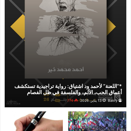
*”اللعنة” لأحمد ود اشتياق: رواية تراجيدية تستكشف
أعماق الحب، الألم، والفلسفة في ظل الفصام
والكارثة*
Bakry
13 يناير، 2026
774