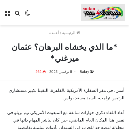
الوضع
بحث
الق
المظلم
عن
الرئيسية
/
أعمدة
*ما الذي يخشاه البرهان؟ عثمان
ميرغني*
Bakry
5 نوفمبر، 2025
262
أمس، في مقر السفارة الأمريكية بالقاهرة، التقينا بكبير مستشاري
الرئيس ترامب، السيد مسعد بولس.
أعاد اللقاء ذكرى حوارات سابقة مع المبعوث الأمريكي تيم بريلو في
نفس هذا المكان العام الماضي، حين كان يباشر المهام ذاتها في
محاولة لوضع حد للحرب في السودان بأدوات سلمية تفاوضية.