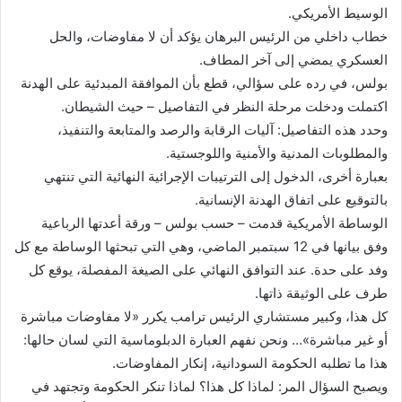
الوسيط الأمريكي.
خطاب داخلي من الرئيس البرهان يؤكد أن لا مفاوضات، والحل
العسكري يمضي إلى آخر المطاف.
بولس، في رده على سؤالي، قطع بأن الموافقة المبدئية على الهدنة
اكتملت ودخلت مرحلة النظر في التفاصيل – حيث الشيطان.
وحدد هذه التفاصيل: آليات الرقابة والرصد والمتابعة والتنفيذ،
والمطلوبات المدنية والأمنية واللوجستية.
بعبارة أخرى، الدخول إلى الترتيبات الإجرائية النهائية التي تنتهي
بالتوقيع على اتفاق الهدنة الإنسانية.
الوساطة الأمريكية قدمت – حسب بولس – ورقة أعدتها الرباعية
وفق بيانها في 12 سبتمبر الماضي، وهي التي تبحثها الوساطة مع كل
وفد على حدة. عند التوافق النهائي على الصيغة المفصلة، يوقع كل
طرف على الوثيقة ذاتها.
كل هذا، وكبير مستشاري الرئيس ترامب يكرر «لا مفاوضات مباشرة
أو غير مباشرة»… ونحن نفهم العبارة الدبلوماسية التي لسان حالها:
هذا ما تطلبه الحكومة السودانية، إنكار المفاوضات.
ويصبح السؤال المر: لماذا كل هذا؟ لماذا تنكر الحكومة وتجتهد في