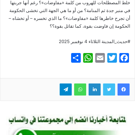
خلط المصطلحات للهروب من كلمة «مفاوضات»؟ رغم أنها جربتها
في منبر جدة ثم المنامة؟ من أو ما هي الجهة التي تخشى الحكومة
أن تجرح خاطرها كلمة «مفاوضات»؟ ما الذي تخسره – أو تخشاه –
الحكومة إن فاوضت بقوة، كما تقاتل بقوة؟؟
#حديث_المدينة الثلاثاء 4 نوفمبر 2025
S
W
E
T
F
h
h
m
w
a
ar
at
ai
itt
c
e
er
l
s
لينكدإن
e
واتساب
تيلقرام
A
b
p
o
p
o
k