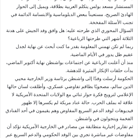
المستشار مسعد بولس يتكلم العربية بطلاقة، ويميل إلى الحوار
الهادئ الصريح، مستعيناً ببعض الدبلوماسية والابتسامة الدائمة في
تجنب الأسئلة المفخخة.
السؤال المحوري الذي طرحته عليه: هل وافق وفد الجيش على هدنة
الثلاثة أشهر التي طرحتها الرباعية؟
ربما لم تكن تهمني المعلومة بقدر ما كنت أبحث عن نهاية لجدل
عقيم ظل يدور في الأيام الماضية.
منذ أن أعلنت الرباعية عن اجتماعات بواشنطن نهاية أكتوبر الماضي،
بدأت حلقات الإنكار المثيرة للدهشة.
الحكومة أرسلت وفدًا إلى واشنطن برئاسة وزير الخارجية محيي
الدين سالم، مصحوبًا بطاقم تفاوضي عسكري، وأطلقت لسان حالها
الإعلامي لترويج فكرة حوار ثنائي مع الولايات المتحدة الأمريكية لا
علاقة له بملف الحرب. حالة عناد مربكة لم يكسرها إلا ظهور
فيديوهات لوفد الدعم السريع المفاوض وهم يقيمون في أحد الفنادق
الفخمة ويتجولون في واشنطن.
ثم تقارير إخبارية متطابقة من مصادر في الخارجية الأمريكية تؤكد أن
مفاوضات غير مباشرة تجري بين الوفد الحكومي والدعم السريع عبر