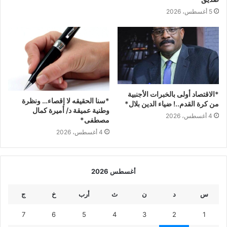
5 أغسطس، 2026
*الاقتصاد أولى بالخبرات الأجنبية
*سنا الحقيقه لا إقصاء… ونظرة
من كرة القدم..! ضياء الدين بلال*
وطنية عميقة د/ أميرة كمال
4 أغسطس، 2026
مصطفى*
4 أغسطس، 2026
أغسطس 2026
س
د
ن
ث
أرب
خ
ج
7
6
5
4
3
2
1