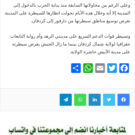
وعلى الرغم من محاولاتها السابقة منذ بداية الحرب بالدخول إلى
المدينة إلا أنه وخلال هذه الأيام تحولت انظارها للسيطرة على المدينة
بغرض توسيع مناطق سيطرتها من دارفور إلى كردفان.
وتسيطر قوات الدعم السريع على مدينتي الرهد وأم روابة التابعات
جغرافيا لولاية شمال كردفان بينما ما زال الجيش يفرض سيطرته
على مدينة الأبيض حاضرة الولاية.
S
W
E
T
F
h
h
m
w
a
ar
at
ai
itt
c
e
er
l
s
لينكدإن
e
واتساب
تيلقرام
A
b
p
o
p
o