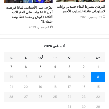
البرهان يشترط للقاء حميدتي وإدانة
تعرّف على الأسباب.. لماذا فرضت
لاستهداف قافلة للصليب الأحمر
أمريكا عقوبات على الجنرالات
الثلاثة (قوش ومحمد عطا وطه
11 ديسمبر، 2023
عثمان)؟
4 ديسمبر، 2023
أغسطس 2026
س
د
ن
ث
أرب
خ
ج
7
6
5
4
3
2
1
14
13
12
11
10
9
8
21
20
19
18
17
16
15
28
27
26
25
24
23
22
31
30
29