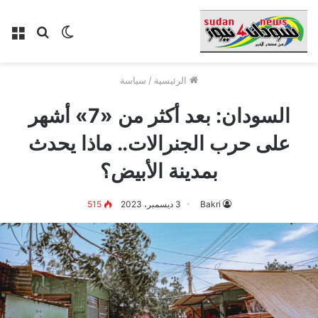
الوضع
بحث
الق
المظلم
عن
الرئيسية
/
سياسة
السودان: بعد أكثر من «7» أشهر
على حرب الجنرالات.. ماذا يحدث
بمدينة الأبيض؟
Bakri
3 ديسمبر، 2023
515