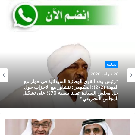
k
سياسة
28 فبراير، 2026
*رئيس وفد القوى الوطنية السودانية في حوار مع
العودة (2-2): الجكومي: نتشاور مع الاحزاب حول
حل مجلس السيادة اتفقنا بنسبة 70% على تشكيل
المجلس التشريعي*