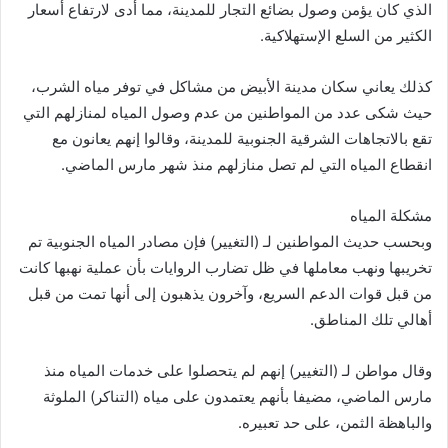
الذي كان يؤمن وصول بضائع التجار للمدينة، مما أدى لارتفاع أسعار
الكثير من السلع الإستهلاكية.
كذلك يعاني سكان مدينة الأبيض من مشاكل في توفر مياه الشرب،
حيث شكى عدد من المواطنين من عدم وصول المياه لمنازلهم التي
تقع بالاتجاهات الشرقية الجنوبية للمدينة، وقالوا إنهم يعانون مع
انقطاع المياه التي لم تصل منازلهم منذ شهر مارس الماضي.
مشكلة المياه
وبحسب حديث المواطنين لـ (التغيير) فإن مصادر المياه الجنوبية تم
تخريبها ونهب معاملها في ظل تضارب الروايات بأن عملية نهبها كانت
من قبل قوات الدعم السريع، وآخرون يذهبون إلى أنها تمت من قبل
أهالي تلك المناطق.
وقال مواطن لـ (التغيير) إنهم لم يتحصلوا على خدمات المياه منذ
مارس الماضي، مضيفا بأنهم يعتمدون على مياه (التناكر) الملوثة
والباهظة الثمن، على حد تعبيره.