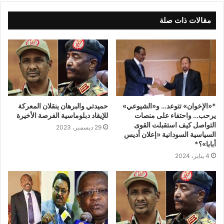
مقالات ذات صلة
*«الإخوان» تتوعد… و«الشيوعي»
حميدتي والبرهان ينقلان المعركة
يرحب… واحتفاء على منصات
للإيقاد دبلوماسية الفرصة الأخيرة
التواصل كيف استقبلت القوى
29 ديسمبر، 2023
السياسية السودانية «إعلان أديس
أبابا»؟*
4 يناير، 2024