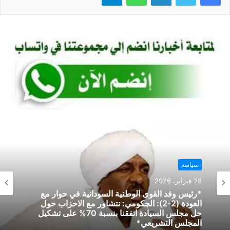
A
b
p
o
p
o
k
سياسة
28 فبراير، 2026
*رئيس وفد القوى الوطنية السودانية في حوار مع
العودة (2-2): الجكومي: نتشاور مع الاحزاب حول
حل مجلس السيادة اتفقنا بنسبة 70% على تشكيل
المجلس التشريعي*