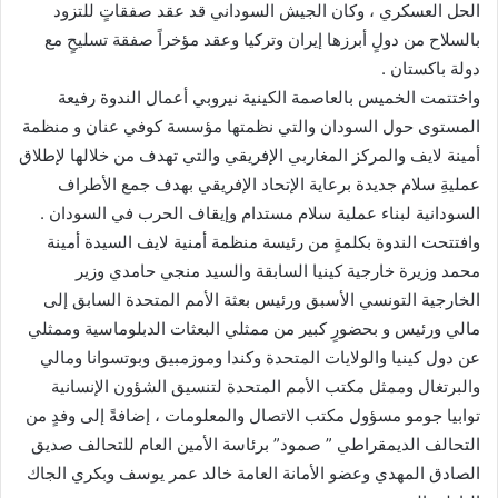
الحل العسكري ، وكان الجيش السوداني قد عقد صفقاتٍ للتزود
بالسلاح من دولٍ أبرزها إيران وتركيا وعقد مؤخراً صفقة تسليحٍ مع
دولة باكستان .
واختتمت الخميس بالعاصمة الكينية نيروبي أعمال الندوة رفيعة
المستوى حول السودان والتي نظمتها مؤسسة كوفي عنان و منظمة
أمينة لايف والمركز المغاربي الإفريقي والتي تهدف من خلالها لإطلاق
عمليةِ سلام جديدة برعاية الإتحاد الإفريقي بهدف جمع الأطراف
السودانية لبناء عملية سلام مستدام وإيقاف الحرب في السودان .
وافتتحت الندوة بكلمةٍ من رئيسة منظمة أمنية لايف السيدة أمينة
محمد وزيرة خارجية كينيا السابقة والسيد منجي حامدي وزير
الخارجية التونسي الأسبق ورئيس بعثة الأمم المتحدة السابق إلى
مالي ورئيس و بحضورٍ كبير من ممثلي البعثات الدبلوماسية وممثلي
عن دول كينيا والولايات المتحدة وكندا وموزمبيق وبوتسوانا ومالي
والبرتغال وممثل مكتب الأمم المتحدة لتنسيق الشؤون الإنسانية
توابيا جومو مسؤول مكتب الاتصال والمعلومات ، إضافةً إلى وفدٍ من
التحالف الديمقراطي ” صمود” برئاسة الأمين العام للتحالف صديق
الصادق المهدي وعضو الأمانة العامة خالد عمر يوسف وبكري الجاك