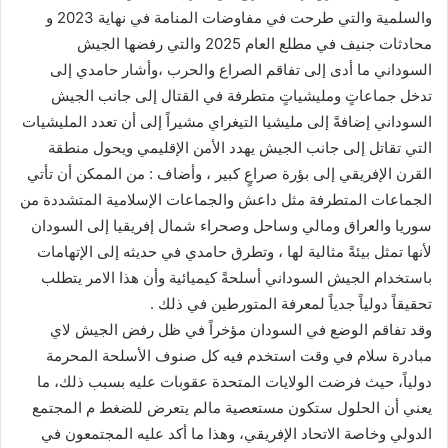
والسلمية والتي طرحت في مفاوضات المنامة في نهاية 2023 و
محادثات جنيف في مطلع العام 2025 والتي رفضها الجيش
السوداني ما أدى إلى تفاقم الصراع والحرب ،وأشار حامدي إلى
تدخل جماعاتٍ ومليشياتٍ متطرفة في القتال إلى جانب الجيش
السوداني إضافةً إلى مليشيا التيغراي مشيراً إلى أن تعدد المليشيات
التي تقاتل إلى جانب الجيش يهدد الأمن الإقليمي ويحول منطقة
القرن الإفريقي إلى بؤرة صراعٍ كبير ، وأضاف : من الممكن أن تأتي
الجماعات المتطرفة مثل داعش والجماعات الإسلامية المتشددة من
سوريا والعراق ومالي وساحل وصحراء شمال إفريقيا إلى السودان
لأنها تمثل بيئةً مثالية لها ، وتطرق حامدي في حديثه إلى الإتهامات
باستخدام الجيش السوداني أسلحةً كيميائية وأن هذا الامر يتطلب
تحقيقاً دولياً جدياً لمعرفة المتورطين في ذلك .
وقد تفاقم الوضع في السودان مؤخراً في ظل رفض الجيش لاي
مبادرة سلام في وقت استخدم فيه كل صنوف الأسلحة المحرمة
دولياً، حيث فرضت الولايات المتحدة عقوبات عليه بسبب ذلك، ما
يعني أن الحلول ستكون مستعصية مالم يتعرض للضغط م المجتمع
الدولي وخاصة الاتحاد الإفريقي، وهذا ما أكد عليه المجتمعون في