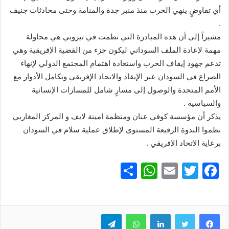
أي تفاوضٍ ينهي الحرب منذ منبر جدة والمنامة وحتى محادثات جنيف
.
مشيراً إلى أن هذه المبادرة التي نظمت في نيروبي هي محاولة
مهمة لإعادة الملف السوداني ليكون جزء من القضية الإفريقية وهي
تدعم جهود إيقاف الحرب واستعادة اهتمام المجتمع الدولي لإنهاء
الصراع في السودان عبر الإيقاد والاتحاد الإفريقي وتكامل الأدوار مع
الأمم المتحدة والوصول إلى مسارٍ شامل للمسارات الإنسانية
والسياسية .
يذكر أن مؤسسة كوفي عنان ومنظمة امينة لايف و المركز المغاربي
نظموا الندوة الرفيعة المستوى لإطلاق عملية سلام في السودان
برعاية الاتحاد الإفريقي .
S
W
E
T
F
h
h
m
w
a
ar
at
ai
itt
c
e
er
l
s
لينكدإن
e
واتساب
تيلقرام