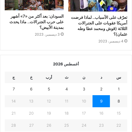
السودان: بعد أكثر من «7» أشهر
تعرّف على الأسباب.. لماذا فرضت
على حرب الجنرالات.. ماذا يحدث
أمريكا عقوبات على الجنرالات
بمدينة الأبيض؟
الثلاثة (قوش ومحمد عطا وطه
عثمان)؟
3 ديسمبر، 2023
4 ديسمبر، 2023
أغسطس 2026
س
د
ن
ث
أرب
خ
ج
7
6
5
4
3
2
1
14
13
12
11
10
9
8
21
20
19
18
17
16
15
28
27
26
25
24
23
22