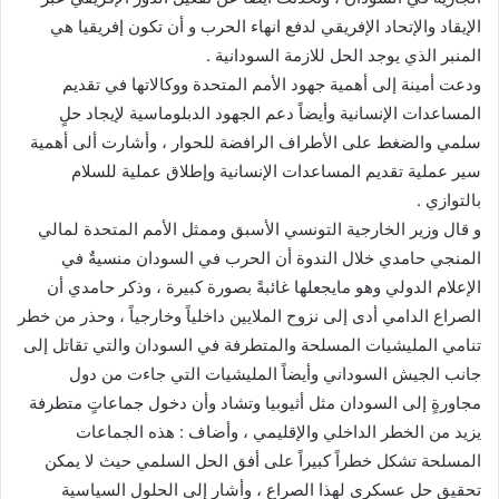
الإيقاد والإتحاد الإفريقي لدفع انهاء الحرب و أن تكون إفريقيا هي
المنبر الذي يوجد الحل للازمة السودانية .
ودعت أمينة إلى أهمية جهود الأمم المتحدة ووكالاتها في تقديم
المساعدات الإنسانية وأيضاً دعم الجهود الدبلوماسية لإيجاد حلٍ
سلمي والضغط على الأطراف الرافضة للحوار ، وأشارت ألى أهمية
سير عملية تقديم المساعدات الإنسانية وإطلاق عملية للسلام
بالتوازي .
و قال وزير الخارجية التونسي الأسبق وممثل الأمم المتحدة لمالي
المنجي حامدي خلال الندوة أن الحرب في السودان منسيةٌ في
الإعلام الدولي وهو مايجعلها غائبةً بصورة كبيرة ، وذكر حامدي أن
الصراع الدامي أدى إلى نزوح الملايين داخلياً وخارجياً ، وحذر من خطر
تنامي المليشيات المسلحة والمتطرفة في السودان والتي تقاتل إلى
جانب الجيش السوداني وأيضاً المليشيات التي جاءت من دول
مجاورةٍ إلى السودان مثل أثيوبيا وتشاد وأن دخول جماعاتٍ متطرفة
يزيد من الخطر الداخلي والإقليمي ، وأضاف : هذه الجماعات
المسلحة تشكل خطراً كبيراً على أفق الحل السلمي حيث لا يمكن
تحقيق حل عسكري لهذا الصراع ، وأشار إلى الحلول السياسية