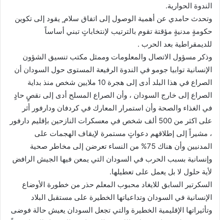
الندوة الحوارية.
وتحدث حامدي عن أهمية الوصول إلى اتفاق سلام ٍ يقود إلى تكوين
حكومةٍ مدنيةٍ مؤقتة تقوم بالترتيب لإنتخاباتٍ تبني أساساً
للديمقراطية بعد الحرب .
وذكر مسؤول الاتصال والمعلومات وممثل مكتب تنسيق الشؤون
الإنسانية توابيا جومو في الندوة الرفيعة المستوى حول السودان أن
الصراع في هذا البلد أدى إلى هجرة 10 ملايين شخص منذ بداية
الصراع إلى خارج السودان ، وأن الصراع المسلح أدى إلى نقصٍ حادٍ
في الغذاء والصحة وأن استمرار المعارك في كردفان ودارفور أثر
على اكثر من 500 ألف شخص في معسكرات النازحين بإقليم دارفور
، مشيراً إلى إطلاقهم دعواتٍ مستمرة لإيقاف الهجمات على
المدنيين وأن هناك 75% من النساء تعرضن إلى مخاطر صحية
وإنسانية بسبب الحرب في السودان التي يمعن فيها الجيش الرافض
لأية حلول لا بل يعمل على تعطيلها.
السكرتير السابق للايغاد محبوب المعلم حذر من خطورة الأوضاع
الإنسانية في السودان وتداعياتها الخطيرة على مستقبل البلاد
وتأثيراتها الإقليمية الخطيرة والتي تجعل السودان يعيش حالة فوضى