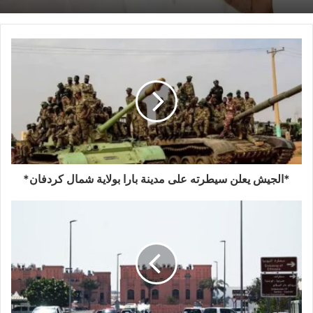
*الجيش يعلن سيطرته على مدينة بارا بولاية شمال كردفان*