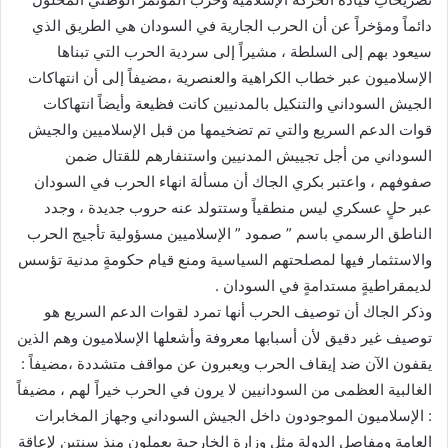
دائماً ومؤخراً عن أن الحرب الجارية في السودان هي الطريق الذي
سيعود بهم إلى السلطة ، مشيراً إلى سردية الحرب التي تبناها
الإسلاميون عبر خطاب الكراهية والعنصرية ،مضيفاً إلى أن انتهاكات
الجيش السوداني والتنكيل بالمدنيين كانت فظيعة وأيضاً انتهاكات
قوات الدعم السريع والتي تم تضخيمها من قبل الإسلاميين والجيش
السوداني من أجل تجييش المدنيين واستنفارهم للقتال ضمن
صفوفهم ، واعتبر بكري الجاك أن مسألة انهاء الحرب في السودان
عبر حلٍ عسكري ليس منطقياً وستتولد عنه حروب جديدة ، وجدد
الناطق الرسمي باسم ” صمود ” الإسلاميين مسؤولية تأجيج الحرب
والاستثمار فيها لمصلحتهم السياسية ومنع قيام حكومةٍ مدنية تؤسس
لديمقراطيةٍ مستدامةٍ في السودان .
وذكر الجاك أن توصيف الحرب أنها تمرد لقوات الدعم السريع هو
توصيف غير دقيق لأن أسبابها معروفة وأشعلها الإسلاميون وهم الذين
يقفون الآن ضد إيقاف الحرب ويعبرون عن مواقف متشددة ،مضيفاً :
الغالبية العظمى من السودانيين لا يرون في الحرب خيراً لهم ، مضيفاً
: الإسلاميون الموجودون داخل الجيش السوداني وجهاز المخابرات
العامة ومفاصل الدولة مثل وزارة الخارجية يعملون منذ سنتين لإعاقة