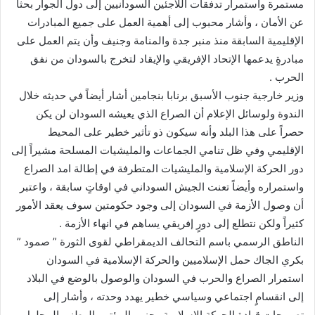
مستمرة واستمرار تدفقات اللاجئين السودانيين إلى دول الجوار بحثاً
عن الأمان ، وأشار محبوب إلى أهمية العمل على جميع المبادرات
الإقليمية السابقة منذ منبر جدة والمنامة وجنيف وأن يتم العمل على
مبادرةٍ يدعمها الإتحاد الإفريقي والإيقاد لتخرج بالسودان من نفق
الحرب .
وزير خارجية جنوب الأسبق برنابا بنجامين أشار أيضاً في حديثه خلال
الندوة ولوسائل الإعلام أن الصراع الذي يعيشه السودان لن يكن
حصراً على هذا البلد وأنه سيكون ذو تأثير خطير على المحيط
الإقليمي وفي ظل تنامي الجماعات والمليشيات المسلحة مشيراً إلى
دور الحركة الإسلامية والمليشيات المتطرفة في إطالة امد الصراع
واستمراره وأيضاً تعنت الجيش السوداني في اوقاتٍ سابقة ، واعتبر
أن وصول الأزمة في السودان إلى وجود حكومتين سوف يعقد الأمور
كثيراً ولكن نتطلع إلى دورٍ إفريقي يساهم في انهاء الأزمة .
الناطق الرسمي باسم التحالف الديمقراطي لقوى الثورة ” صمود ”
بكري الجاك حمل الإسلاميين والحركة الإسلامية في السودان
استمرار الصراع والحرب في السودان والوصول بالوضع في البلاد
إلى انقسامٍ اجتماعي وسياسي خطير يهدد وحدته ، وأشار إلى
تصريحاتِ قيادة الحركة الإسلامية وحزب المؤتمر الوطني المحلول