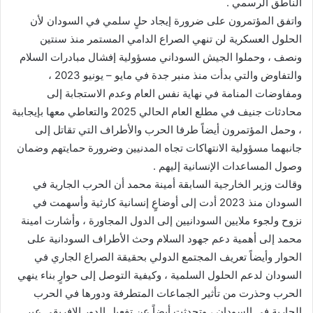
الناطق الرسمي .
واتفق المؤتمرون على ضرورة إيجاد حلٍ سلمي في السودان لأن
الحلول العسكرية لن تنهي الصراع الدامي المستمر منذ سنتين
ونصف ، وحملوا الجيش السوداني مسؤولية إفشال مبادرات السلام
والتفاوض والتي بدأت منذ منبر جدة في مايو – يونيو 2023 ،
ومفاوضات المنامة في نهاية نفس العام وعدم الاستجابة إلى
محادثات جنيف في مطلع العام الحالي 2025 والتعاطي معها بإيجابية
، وحمل المؤتمرون أيضاً طرفا الحرب والأطراف التي تقاتل إلى
جانبهما مسؤولية الانتهاكات تجاه المدنيين وضرورة حمايتهم وضمان
وصول المساعدات الإنسانية إليهم .
وقالت وزير الخارجية السابقة أمينة محمد أن الحرب الجارية في
السودان منذ 2023 أدت إلى أوضاعٍ إنسانية كارثية وأسهمت في
نزوح ولجوء ملايين السودانيين إلى الدول المجاورة ، وأشارت امينة
محمد إلى أهمية دعم جهود السلام وحث الأطراف السودانية على
الحوار وأيضاً تعريف المجتمع الدولي بحقيقة الصراع الجاري في
السودان لدعم الحلول السلمية ، وكيفية التوصل إلى حوارٍ بناء ينهي
الحرب وحذرت من تأثير الجماعات المتطرفة ودورها في الحرب
الجارية في السودان ، وتحدثت أيضاً عن تفعيل الدور الإفريقي عبر