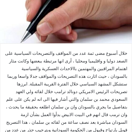
خلال أسبوع مضى ثمة عدد من المواقف والتصريحات السياسية على
الصعد دوليا و واقليميا ومحليا ، أرى انها مرتبطة ببعضها وكانت مثار
اهتمام المراقبين والمهتمين باالاحداث العسكرية والسياسية
بالسودان ، حيث اثارت هذه التصريحات والمواقف جدلا واسعا وربما
ستشكل المشهد السياسي خلال الفترة القريبة المقبلة. ابرزها
تصريحات الرئيس الامريكي دونالد ترامب خلال لقائه ولي العهد
السعودي محمد بن سلمان والتي أشار فيها الى انه لم يكن على علم
بتفاصيل ما يجري بالسودان وان بن سلمان اطلعه بحقيقة ما يحدث ،
وان ترمب قال انهم في البيت الابيض بدأوا العمل بشأن ازمة
السودان مباشرة بعد نصف ساعة من لقائه بن سلمان ، هذا التصريج
قوبل بارتياح وقبول من الحكومة السودانية وبترحيب حذر من عدد من