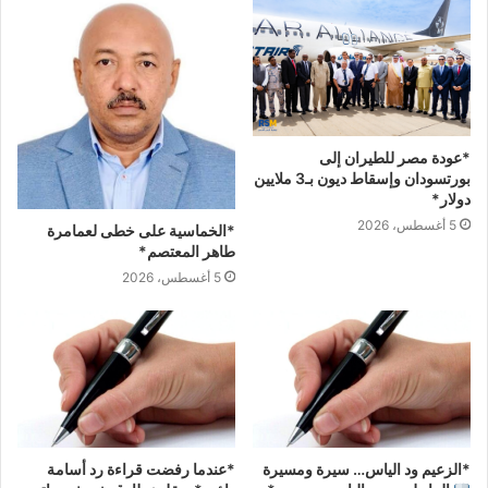
*عودة مصر للطيران إلى
بورتسودان وإسقاط ديون بـ3 ملايين
دولار*
5 أغسطس، 2026
*الخماسية على خطى لعمامرة
طاهر المعتصم*
5 أغسطس، 2026
*الزعيم ود الياس… سيرة ومسيرة
*عندما رفضت قراءة رد أسامة