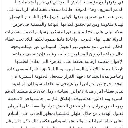
في وقوفها مع مؤسسة الجيش السوداني في حربها ضد مليشيا
الدعم السريع ، وهذا الموقف طالما سيقف عقبة امام الرباعية التي
مصر عضو فيها تحقيق هدفها الاولي وقف إطلاق النار عبر التوصل
لهدنة ملغومة ومن ثم تحقيق اهدافها النهائية والمتمثلة في فرض
سلام مبني على منح المليشيا دورا عسكريا وسياسيا ضمن مستويات
الدولة عقب انهاء الحرب ، واعادة قادة صمود لحكم البلاد تحت غطاء
الحكم المدني . مع تحجيم دور الجيش السوداني عبر هيكلته بحجة
تغلل جماعة الإخوان المسلمين داخله ، وعليه فإن تصنيف جماعة
الإخوان منظمة ارهابية يضغط على القاهرة التي تعادي انظمتها
تاريخيا جماعة الإخوان المسلمين ، وحاليا يلاحق نظام السيسي قادة
وعناصر هذه الجماعة ، فهذا القرار سيجعل الحكومة المصرية في
موقف حرج من اعتراض الرباعية في مسعاها ، سيما ان الرباعية
تتدثر بغطاء إقرار هدنة لاغراض انسانية ، وما إعلان قائد مليشيا الدعم
السريع يوم الاثنين هدنة ووقف إطلاق النار من جانب واحد إلا محطة
ومرحلة من مراحل محاولة خنق الجيش دوليا والضغط على البرهان
لقبول الهدنة ، من خلال اظهار المليشيا بمظهر الحادب على السلام
وعلى حياة المواطنيين والجيش السوداني عكس ذلك ، كل ذلك رغم