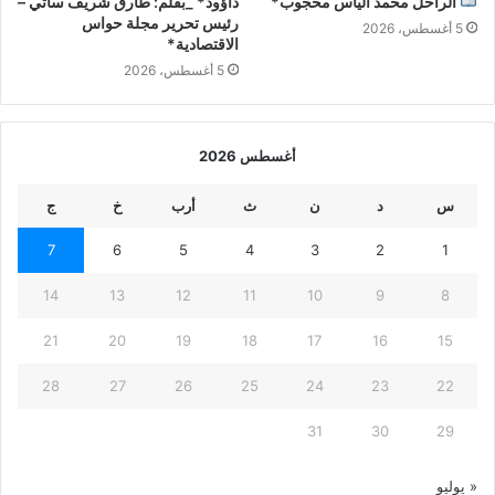
الراحل محمد الياس محجوب*
داؤود* _بقلم: طارق شريف ساتي –
رئيس تحرير مجلة حواس
5 أغسطس، 2026
الاقتصادية*
5 أغسطس، 2026
أغسطس 2026
س
د
ن
ث
أرب
خ
ج
7
6
5
4
3
2
1
14
13
12
11
10
9
8
21
20
19
18
17
16
15
28
27
26
25
24
23
22
31
30
29
« يوليو