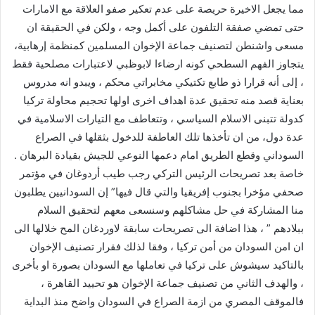
مما يجعل الاخيرة حريصة على عدم تعكير صفو العلاقة مع الامارات
حتى تمضي صفقة التلفون على أكمل وجه ، ولكن في الحقيقة ان
مسعى واشنطن لتصنيف جماعة الإخوان المسلمين كمنظمة إرهابية،
يتجاوز الفهم السطحي كونه ارضاءا لابوظبي لاعتبارات مصلحية فقط
، إلى أنه قرارا ذو طابع تكتيكي مخابراتي محكم ، ويبدو انه مدروس
بعناية قصد منه تحقيق عدة اهداف اخرى اولها تحجيم محاولة تركيا
كدولة تتبنى الاسلام السياسي ، وتتعاطف مع التيارات الاسلامية في
عدة دول، من ان تأخذها تلك العاطفة للدخول بثقلها في الصراع
السوداني وقطع الطريق امام دعمها النوعي للجيش بقيادة البرهان .
خاصة بعد تصريحات الرئيس التركي رجب طيب أردوغان في مؤتمر
صحفي مؤخرا بجنوب إفريقيا والتي قال فيها” إن السودانيين يطلبون
منا المشاركة في حل مشاكلهم وسنسعى معهم لتحقيق السلام
ببلادهم ” ، هذا اضافة الى تصريحات سابقة لاوردغان المح خلالها الى
ان امن السودان من أمن تركيا ، وفقا لذلك فقرار تصنيف الإخوان
بالتاكيد سيشوش على تركيا في تعاملها مع السودان بصورة او بأخرى
، والهدف الثاني من تصنيف جماعة الإخوان هو تحييد القاهرة ،
فالموقف المصري من ازمة الصراع في السودان واضح منذ البداية