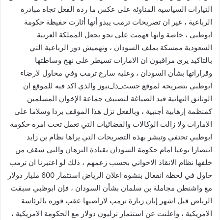
التيارات السياسية المناوئة على عكس ما ردة الفعل تجاه مبادرة
الرباعية ، غير ان تصريحات ترمب يبدو أنها أثارت حفيظة حكومة
ابوظبي ، خاصة وانها فهمت على نحو يجعل المملكة العربية
السعودية ممسكة بملف السودان ، وتهميش دور الرباعية التي
بالتاكيد يرى مراقبون ان الامارات تسيطر على نهج وساطتها
وقراراتها بشأن السودان ، وعليه سارع ترمب وفي محاول لارضاء
ابوظبي بتصريحه لموقع ‎جست_ذا_نيوز والذي اكد فيه للموقع ان
الوثائق النهائية قيد الصياغة لتصنيف جماعة الإخوان المسلمين
كمنظمة إرهابية أجنبية ، وبالفعل نزل هذا الموقف بردا وسلاما على
الامارات ولا زالت الوكالات والفضائيات التي تعمل تحت امرة حكومة
ابوظبي تحتفي وتبشر بهذه التصريحات التي يراها نظام بن زايد
انتصارا نوعيا امام حكومة السودان بقيادة البرهان والتي سقف من
خلفها نظام الانقاذ الاخواني بحسب زعمهم ، ذلك لو اعتبرنا ان ترمب
حاول في لحظة انفعال بنشوة اعلان الرياض استثمار 600 مليار دولار
مع واشنطن مجاملة بن سلمان بشأن السودان ، فإن ابوظبي سبقت
الرياض قبل اشهر إبان زيارة ترمب لاراضيها عقب فوزه بالرئاسة
الامريكية ، واعلنت عن استثمار ترليون دولار مع الحكومة الامريكية ،