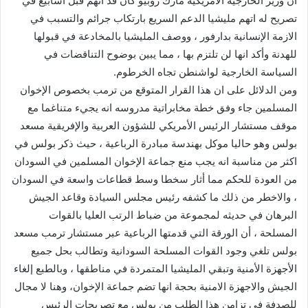
أن وزير الخارجية الامريكية مارك روبيو كان قد اتهم قبل اسابيع في
تصريح له اتهم مليشيا الدعم السريع بارتكاب جرائم والتسبب في
الازمة الإنسانية بدارفور ، ووصف المليشيا بالمخادعة في قبولها
للهدنة وأكد انها لن تلتزم بها ، مما يبين بوضوح التناقضات في
السياسة الخارجية لواشنطن تجاه الخرطوم.
ومن الدلائل على ان هذا القرار المتوقع من ترمب بخصوص الإخوان
المسلمين جاء وفق خطة مخابراتية مدروسه انه يجيء متناغما مع
موقف مستشار الرئيس الأمريكي للشؤون العربية والإفريقية مسعد
بولس وهو حاليا موكل بهندسة مبادرة الرباعية ، حيث ذكر بولس في
اكثر من مناسبة انه يجب منع جماعة الإخوان المسلمين في السودان
من العودة للحكم مما أثار سخطا وسط قطاعات واسعة في السودان
، والاخطر من ذلك ما كشفه رئيس مجلس السيادة وقاعد الجيش
البرهان في حديثه لمجموعة من ضباط الرتب العليا بالقوات
المسلحة ، أن الورقة التي قدمتها الرباعية عبر مستشار ترمب مسعد
بولس تلغي وجود القوات المسلحة السودانية وتطالب بحل جميع
الأجهزة الأمنية وتبقي المليشيا المتمردة في مناطقها ، وبالطبع إلغاء
الجيش والاجهزة الامنية بحجة انها تضم جماعة الإخوان، وهنا لا مجال
للصدفة في تزامن هذا الطلب من بولس مع تصريحات الرئيس