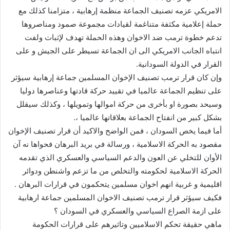
الامريكي عزمه تصنيف الجماعة منظمة إرهابية ، متزامنا كذلك مع
حملة إعلامية مكثفة متناغمة لقيادات مجموعة صمود ومناصروها
تدعم خطوة ترمب ضد الاخوان وهذه الحملة تهدف لإثبات ولفت
انتباه الجانب الامريكي الى ان الجماعة تسيطر على الجيش و على
القرار في الدولة السودانية.
وإن كان قرار ترمب تصنيف الإخوان المسلمين جماعة إرهابية سيؤثر
على تنظيم الجماعة عالميا في تقييد حركة قادتها وعناصرها دوليا
وسيحد بصورة او بأخرى من حركة اموالها وتمويلها ، وكذلك سيقلل
بشكل كبير من انفتاح الجماعة بعلاقاتها عالميا ،.
أما فيما يخص السودان ، فمن الواضح والاكيد أن قرار تصنيف الإخوان
مقصود به الحركة الاسلامية ، ورسالة في بريد البرهان فحواها نه آن
الأوان للتخلي عن العون والدعم السياسي والعسكري الذي تقدمه
الحركة الاسلامية لحكومته والتخلص من ما تزعم واشنطن ودوائر
اقليمية و غربية انهم اخوان مسلمين يتحكمون في قرارات البرهان .
فكيف سيؤثر قرار ترمب تصنيف الاخوان المسلمين جماعة ارهابية
على ازمة الصراع السياسي والعسكري في السودان ؟
ماهي حقيقة تحكم الاسلاميين وتاثيرهم على قرارات الحكومة