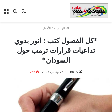
الوضع
بحث
الق
المظلم
عن
الرئيسية
/
الأخبار
*كل الفصول كتب : انور بدوي
تداعيات قرارات ترمب حول
السودان*
Bakry
25 نوفمبر، 2025
266