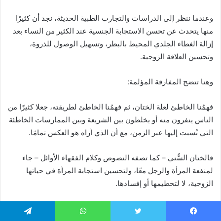
وعندما ننظر إلى الدراسات والتجارب الطبية الحديثة، نجد أن كثيرًا
منها يتحدث عن تحسن الاستجابة الجنسية عند الكثير من النساء بعد
إزالة الغطاء الجلدي المحيط بالبظر، وتسهيل الوصول للذروة،
وتحسين العلاقة الزوجية.
وهنا تتضح المفارقة المؤلمة:
فهمُنا الخاطئ لعلة الختان، ثم فهمُنا الخاطئ لطريقته، جعلا كثيرًا من
الناس ينفرون منه أو يخلطون بين الشريعة وبين الممارسات الخاطئة
التي نُسبت إليها عبر الزمن، مع أن الذي أراه هو العكس تمامًا.
فالختان السُّني – كما تصفه النصوص وكلام الفقهاء الأوائل – جاء
لمنفعة المرأة والرجل معًا، ولتحسين استجابة المرأة في حياتها
الزوجية، لا لتحطيمها أو إفسادها.
واللافت أن بعض الإجراءات الطبية الحديثة في الغرب تقوم على
يسبوك
تويتر
واتساب
تيلقرام