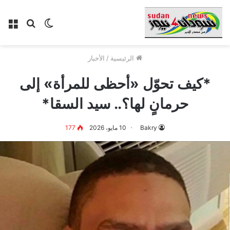
الوضع
بحث
الق
المظلم
عن
الرئيسية
/
الأخبار
*كيف تحوّل «أحظى للمرأة» إلى
حرمانٍ لها؟.. سيد السقا*
Bakry
10 مايو، 2026
177