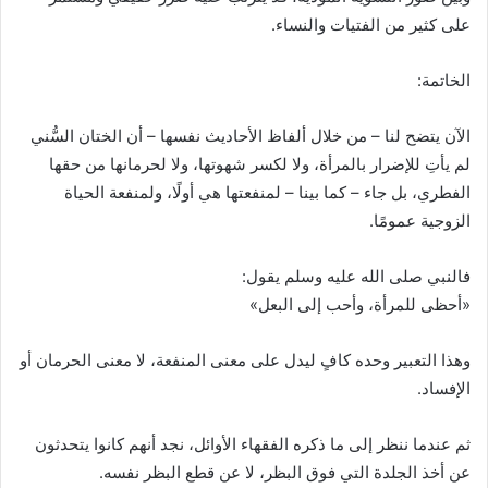
على كثير من الفتيات والنساء.
الخاتمة:
الآن يتضح لنا – من خلال ألفاظ الأحاديث نفسها – أن الختان السُّني
لم يأتِ للإضرار بالمرأة، ولا لكسر شهوتها، ولا لحرمانها من حقها
الفطري، بل جاء – كما بينا – لمنفعتها هي أولًا، ولمنفعة الحياة
الزوجية عمومًا.
فالنبي صلى الله عليه وسلم يقول:
«أحظى للمرأة، وأحب إلى البعل»
وهذا التعبير وحده كافٍ ليدل على معنى المنفعة، لا معنى الحرمان أو
الإفساد.
ثم عندما ننظر إلى ما ذكره الفقهاء الأوائل، نجد أنهم كانوا يتحدثون
عن أخذ الجلدة التي فوق البظر، لا عن قطع البظر نفسه.