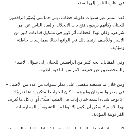
في نظرة الناس إلى القضية.
فقد انتشر عبر سنوات طويلة خطاب ديني حماسي يُصوّر الرافضين
للختان وكأنهم يريدون فتح باب الانحلال أو إبعاد الناس عن أمر
شرعي، وكان لهذا الخطاب أثر كبير في تشكيل قناعات كثير من
الأسر، وللأسف ارتبط ذلك في الواقع أحيانًا بممارسات خاطئة
ومؤذية.
وفي المقابل، اتجه كثير من الرافضين للختان إلى سؤال الأطباء
والمتخصصين عن حقيقة الأمر من الناحية الطبية.
ومن خلال ما سمعته بنفسي على مدار سنوات من عدد من الأطباء –
في مصر والسودان وغيرهما – كان الجواب المتكرر دائمًا تقريبًا:
“لا يوجد شيء اسمه ختان إناث في الطب أصلًا”، أو أن كل ما يُعرف
بهذا الاسم لا يمكن أن يكون إلا نوعًا من التشويه أو الممارسات
الفرعونية المؤذية.
لكن مع الاطلاع على الدراسات الحديثة والإجراءات الطبية المعروفة