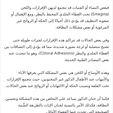
فبعض النساء أو الفتيات قد تتجمع لديهن الإفرازات واللخن
(Smegma) تحت الغطاء الجلدي المحيط بالبظر، ومع الإهمال أو
صعوبة التنظيف قد يؤدي ذلك أحيانًا إلى الحكة أو الروائح غير
المرغوبة أو بعض مشكلات النظافة.
وفي بعض الحالات قد تتراكم هذه الإفرازات لفترات طويلة حتى
تصبح متصلبة أو لزجة بصورة شديدة، مما قد يؤدي إلى التصاقات بين
الغطاء الجلدي والبظر (Clitoral Adhesions)، وهو ما تتحدث عنه
بعض المصادر الطبية الحديثة.
وهذه الأوساخ أو اللخن هي نفس المشكلة التي يعرفها الآباء
والأمهات عند الأطفال الذكور غير المختونين، حيث تتجمع الإفرازات
تحت القلفة وتسبب الحكة أو الالتهابات أو الروائح عند بعض الحالات.
فكما أن ختان الذكور يساعد على التخلص من هذه المشكلة وتحسين
النظافة، فكذلك الأمر بالنسبة لختان الإناث بالطريقة السُّنية
الصحيحة التي تحدث عنها الفقهاء الأوائل.