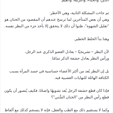
ثم جاءت المشكلة الثانية، وهي الأخطر:
وهي أن بعض المتأخرين لما ترسخ عندهم أن المقصود من الختان هو
“تقليل الشهوة”، ظنوا أن ذلك لا يتحقق إلا بأخذ جزء من البظر نفسه.
وهنا بدأ الخلط الخطير.
لأن البظر – تشريحيًا – يعادل العضو الذكري عند الرجل،
ورأس البظر يعادل حشفة الذكر تمامًا.
بل إن البظر يُعد من أكثر الأعضاء حساسية في جسد المرأة بسبب
الكثافة الهائلة للنهايات العصبية فيه.
فإذا كان قطع حشفة الرجل يُعد تشويهًا واضحًا، فكيف يُتصور أن يكون
قطع رأس البظر من “الختان السُّني”؟
وكما لا يستقيم ذلك مع الطب والعقل، فإنه لا ينسجم كذلك مع ألفاظ