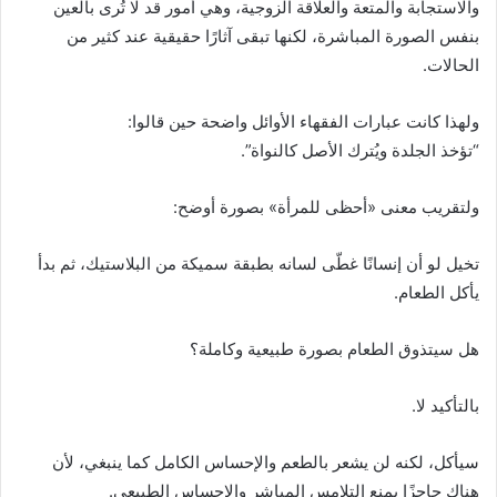
والاستجابة والمتعة والعلاقة الزوجية، وهي أمور قد لا تُرى بالعين
بنفس الصورة المباشرة، لكنها تبقى آثارًا حقيقية عند كثير من
الحالات.
ولهذا كانت عبارات الفقهاء الأوائل واضحة حين قالوا:
“تؤخذ الجلدة ويُترك الأصل كالنواة”.
ولتقريب معنى «أحظى للمرأة» بصورة أوضح:
تخيل لو أن إنسانًا غطّى لسانه بطبقة سميكة من البلاستيك، ثم بدأ
يأكل الطعام.
هل سيتذوق الطعام بصورة طبيعية وكاملة؟
بالتأكيد لا.
سيأكل، لكنه لن يشعر بالطعم والإحساس الكامل كما ينبغي، لأن
هناك حاجزًا يمنع التلامس المباشر والإحساس الطبيعي.