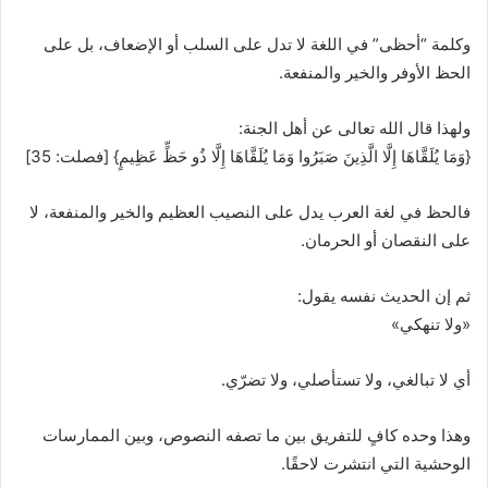
وكلمة “أحظى” في اللغة لا تدل على السلب أو الإضعاف، بل على
الحظ الأوفر والخير والمنفعة.
ولهذا قال الله تعالى عن أهل الجنة:
{وَمَا يُلَقَّاهَا إِلَّا الَّذِينَ صَبَرُوا وَمَا يُلَقَّاهَا إِلَّا ذُو حَظٍّ عَظِيمٍ} [فصلت: 35]
فالحظ في لغة العرب يدل على النصيب العظيم والخير والمنفعة، لا
على النقصان أو الحرمان.
ثم إن الحديث نفسه يقول:
«ولا تنهكي»
أي لا تبالغي، ولا تستأصلي، ولا تضرّي.
وهذا وحده كافٍ للتفريق بين ما تصفه النصوص، وبين الممارسات
الوحشية التي انتشرت لاحقًا.