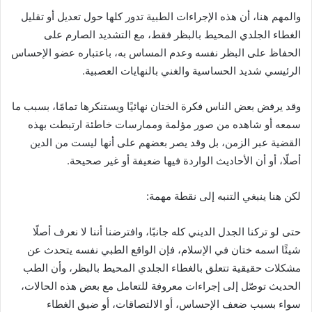
والمهم هنا، أن هذه الإجراءات الطبية تدور كلها حول تعديل أو تقليل
الغطاء الجلدي المحيط بالبظر فقط، مع التشديد الصارم على
الحفاظ على البظر نفسه وعدم المساس به، باعتباره عضو الإحساس
الرئيسي شديد الحساسية والغني بالنهايات العصبية.
وقد يرفض بعض الناس فكرة الختان نهائيًا ويستنكرها تمامًا، بسبب ما
سمعه أو شاهده من صور مؤلمة وممارسات خاطئة ارتبطت بهذه
القضية عبر الزمن، بل وقد يصر بعضهم على أنها ليست من الدين
أصلًا، أو أن الأحاديث الواردة فيها ضعيفة أو غير صحيحة.
لكن هنا ينبغي التنبه إلى نقطة مهمة:
حتى لو تركنا الجدل الديني كله جانبًا، وافترضنا أننا لا نعرف أصلًا
شيئًا اسمه ختان في الإسلام، فإن الواقع الطبي نفسه يتحدث عن
مشكلات حقيقية تتعلق بالغطاء الجلدي المحيط بالبظر، وأن الطب
الحديث توصّل إلى إجراءات معروفة للتعامل مع بعض هذه الحالات،
سواء بسبب ضعف الإحساس، أو الالتصاقات، أو ضيق الغطاء