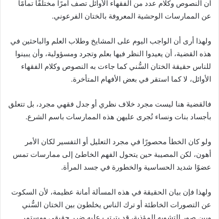
أن النصوص وكلام عدد من الفقهاء الأوائل تصف أمرًا مختلفًا تمامًا
عن الممارسات الوحشية المعروفة بالختان الفرعوني.
ولهذا أرى أن الواجب اليوم على المشايخ وطلاب العلم والباحثين في
هذه القضية، أن يعيدوا النظر فيها بعلم وتجرد ومسؤولية، وأن يبينوا
للناس حقيقة الختان السُّني كما جاءت به النصوص وكلام الفقهاء
الأوائل، لا كما استقر في بعض الأفهام المتأخرة.
فالقضية هنا ليست مجرد خلاف نظري أو جدل فقهي مجرد، بل تتعلق
بأجساد بنات ونساء تُجرى عليهن هذه الممارسات باسم الشرع.
ولو كان الخطأ محصورًا في مجرد التعليل أو التفسير لكان الأمر
أهون، لكن المصيبة حين يتحول الفهم الخاطئ إلى ممارسات تمس
عضوًا شديد الحساسية والخطورة في جسد المرأة.
ولهذا فإن بيان الحقيقة في هذه المسألة أمانة عظيمة، لأن السكوت
عن التصورات الخاطئة أو ترك الناس يخلطون بين الختان السُّني
وبين صور التشويه المؤذية، قد يترتب عليه ضرر حقيقي ومستمر