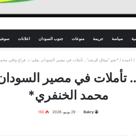
ية
سياسة
جريمة
منوعات
جنوب السودان
اعلانات
سوشيا
/
أعمدة
/
*نحو “ميثاق للرشد”.. تأملات في مصير السودان بقلم: د. فراج وافي محم
. تأملات في مصير السودان 
محمد الخنفري*
Bakry
29 يونيو، 2026
160