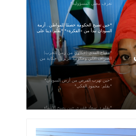
تعرف معنى المسؤولية*
*حين تصبح الحكومة خصمًا للمواطن.. أزمة
السودان تبدأ من «الفكرة»* *بقلم: دينا على
محمد أحمد*
*مفتاح المدى (حكاوي من زمن الحرب)
الصراف الآلي وحكومة الزير … حكاية من
مد
زمن الاقتصاد المرهق بقلم: د. محمد حمد
محمد أحمد حمد*
*حين تهرب الفرص من أرض السودان*
*بقلم: محمود الفكي*
*بقلم د. سعاد فقيري حين يصبح الانتماء
فعلاً… محمد سيد أحمد الجاكومي يعيد النور
إلى قرى الدبة*
*قواسم مشتركة* *”وائل عابدين… قاضٍ