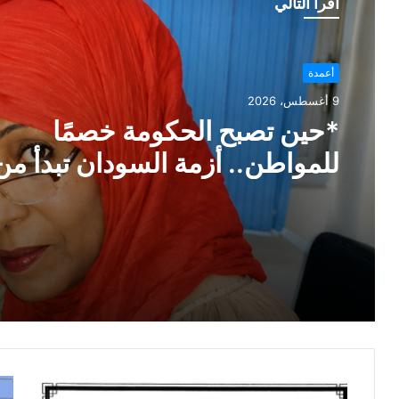
أقرأ التالي
أعمدة
9 أغسطس، 2026
*حين تصبح الحكومة خصمًا
للمواطن.. أزمة السودان تبدأ من
«الفكرة»* *بقلم: دينا على مح
أحمد*