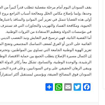
يقف السودان اليوم أمام مرحلة مفصلية تتطلب قدراً كبيراً من الص
وحدها، وإنما بإصلاح مكامن الخلل ومعالجة أسباب التراجع بروح ا
أولى هذه القضايا تتمثل في تعزيز أمن الموانئ والمنافذ باعتباره
الحيوية، ومكافحة الفساد والتهريب والتجاوزات التي قد تستنزف 
في مؤسسات الدولة وتعظيم الاستفادة من الثروات الوطنية.
أما القضية الثانية، فهي ترسيخ قيم التعايش ونبذ التعصب الدين
القائمة على الدين أو العرق تُضعف التماسك المجتمعي وتفتح المج
تعزيز الهوية الوطنية الجامعة التي تساوي بين المواطنين، وتحتر
إن اكتمال مسيرة الإصلاح يتطلب الجمع بين حماية الاقتصاد الوطن
الرشيدة، والوحدة الوطنية، والتسامح، تشكل معاً ركائز الدولة ال
ويبقى الرهان الحقيقي على وعي السودانيين، وعلى قدرة النخ
السودان فوق المصالح الضيقة، ويؤسس لمستقبل أكثر استقراراً وعد
S
W
E
T
F
h
h
m
w
a
ar
at
ai
itt
c