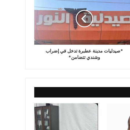
هزم الشائعات بالإنجاز”* *بقلم: بكري
خليفة*
*أمريكا .. إمبراطورية آيلة للسقوط ..
————————— الواشنطن بوست
تتسبب في فضيحة بجلاجل في أمريكا
العظيمة*
*صيدليات مدينة عطبرة تدخل في إضراب
*لا تستبقُوهم ..!!* *الطاهر ساتي*
وشندي تتضامن*
*مواقف ومشاهد. عبد الباقي جبارة.. قلم
الريف والهامش في زمن الحرب . بقلم:
عبدالله إسحق محمد نيل*
*عند الله .. وليس عند الكيزان كتبت
الأستاذة/سلوى سيدأحمد محمد صالح*
*لله درك يا وطن.. عندما كانت المؤسسات