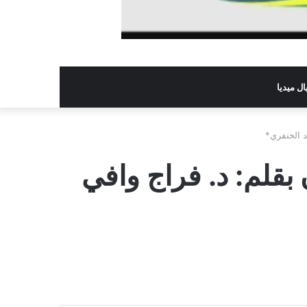
ل ميديا
د الخنفري*
بقلم: د. فراج وافي