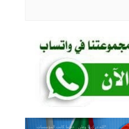
*قواسم مشتركة* *”وائل عابدين… قاضٍ
هزم الشائعات بالإنجاز”* *بقلم: بكري
خليفة*
*أمريكا .. إمبراطورية آيلة للسقوط ..
————————— الواشنطن بوست
تتسبب في فضيحة بجلاجل في أمريكا
العظيمة*
*لا تستبقُوهم ..!!* *الطاهر ساتي*
*مواقف ومشاهد. عبد الباقي جبارة.. قلم
الريف والهامش في زمن الحرب . بقلم:
عبدالله إسحق محمد نيل*
*عند الله .. وليس عند الكيزان كتبت
الأستاذة/سلوى سيدأحمد محمد صالح*
*لله درك يا وطن.. عندما كانت المؤسسات