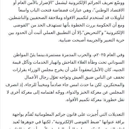
ووسّع تعريف الجرائم الإلكترونية ليشمل “الإضرار بالأمن العام أو
الاقتصاد الوطني”، وهي عبارات فضفاضة فتحت الباب واسعاً
لتأويلات قد تُستخدم لتكميم الافواه وملاحقة الصحفيين والناشطين.
ومع أن الحكومة بررت الخطوة بأنها تستهدف الحد من “الفوضى
الإلكترونية” و”التحريض”،إلا أن التطبيق العملي أثبت أن الحدود بين
حرية التعبير والجريمة أصبحت ضبابية.
وفي العام ٢٠٢٥م، والحرب المدمرة مستمرة،بينما يئنّ المواطن
السوداني تحت وطأة الغلاء الفاحش وانهيار الخدمات وتآكل قيمة
الجنيه، كان (الأمل)معقوداً على أن يخرج مجلس الوزراء بقرارات
تخفف عن الناس ضيق العيش وتواجه تغوّل رجال الأعمال
والمحتكرين. لكن ما حدث امس جاء صادماً ومخيباً للرجاء، إذ انصرف
المجلس عن معركة الخبز والدواء، ووجّه اهتمامه إلى معركة أخرى لا
تقل خطورة: معركة تكميم الأفواه.
التعديلات التي أُجيزت على قانون جرائم المعلوماتية تُقدَّم بواجهة
براقة عنوانها “ضبط الفوضى الإلكترونية”، لكنها في جوهرها تُعيد