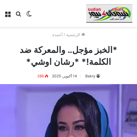
الوضع
بحث
الق
المظلم
عن
الرئيسية
/
أعمدة
*الخبز مؤجل.. والمعركة ضد
الكلمة!* *رشان اوشي*
Bakry
14 أكتوبر، 2025
288