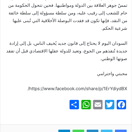
تمسّ جوهر العلاقة بين الدولة ومواطنيها. فحين تتحول الحكومة من
حام للشعب إلى رقيب عليه، ومن سلطة مسؤولة إلى سلطة خائفة
من النقد، فإنها تكون قد فقدت البوصلة الأخلاقية التي تُبنى عليها
شرعية الحكم.
السودان اليوم لا يحتاج إلى قانون جديد يُخيف الناس، بل إلى إرادة
جديدة تُنقذهم من الجوع، وتعيد للدولة عقلها الاقتصادي قبل أن تفقد
صوتها الوطني.
محبتي واحترامي
https://www.facebook.com/share/p/1ErYdiydBX/
S
W
E
T
F
h
h
m
w
a
ar
at
ai
itt
c
لينكدإن
واتساب
تيلقرام