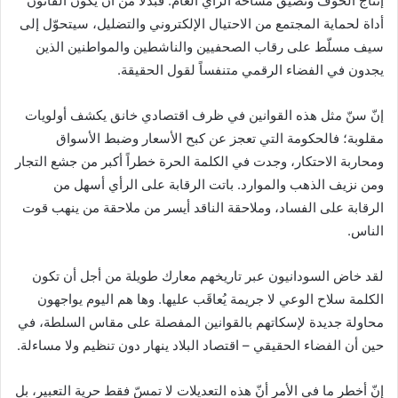
إنتاج الخوف وتُضيّق مساحة الرأي العام. فبدلاً من أن يكون القانون
أداة لحماية المجتمع من الاحتيال الإلكتروني والتضليل، سيتحوّل إلى
سيف مسلّط على رقاب الصحفيين والناشطين والمواطنين الذين
يجدون في الفضاء الرقمي متنفساً لقول الحقيقة.
إنّ سنّ مثل هذه القوانين في ظرف اقتصادي خانق يكشف أولويات
مقلوبة؛ فالحكومة التي تعجز عن كبح الأسعار وضبط الأسواق
ومحاربة الاحتكار، وجدت في الكلمة الحرة خطراً أكبر من جشع التجار
ومن نزيف الذهب والموارد. باتت الرقابة على الرأي أسهل من
الرقابة على الفساد، وملاحقة الناقد أيسر من ملاحقة من ينهب قوت
الناس.
لقد خاض السودانيون عبر تاريخهم معارك طويلة من أجل أن تكون
الكلمة سلاح الوعي لا جريمة يُعاقَب عليها. وها هم اليوم يواجهون
محاولة جديدة لإسكاتهم بالقوانين المفصلة على مقاس السلطة، في
حين أن الفضاء الحقيقي – اقتصاد البلاد ينهار دون تنظيم ولا مساءلة.
إنّ أخطر ما في الأمر أنّ هذه التعديلات لا تمسّ فقط حرية التعبير، بل