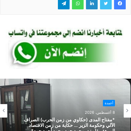
e
s
l
er
e
A
b
p
o
p
o
k
أعمدة
8 أغسطس، 2026
*مفتاح المدى (حكاوي من زمن الحرب) الصراف
الآلي وحكومة الزير … حكاية من زمن الاقتصاد
المرهق بقلم: د. محمد حمد محمد أحمد حمد*