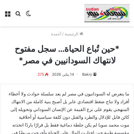
الوضع
بحث
الق
المظلم
عن
الرئيسية
/
أعمدة
*حين تُباع الحياة… سجل مفتوح
لانتهاك السودانيين في مصر*
Bakry
14 يناير، 2026
275
ما يتعرض له السودانيون في مصر لم يعد سلسلة حوادث ولا أخطاء
أفراد ولا نتاج ضغط اقتصادي عابر بل أصبح بنية كاملة من الانتهاك
المنهجي يقوم على نزع القيمة عن الإنسان السوداني وتحويله إلى
كائن قابل للإذلال والطرد والقتل دون كلفة سياسية أو أخلاقية
موت محمد سوبا لم يكن جلطة دماغية فقط بل قرارًا باردًا اتخذته
مؤسسة طبية حين إختارت المال على الحياة وأخرجت مريضًا في