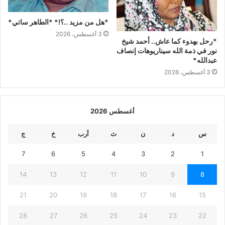
*هل من مزيد ..؟!* *الطاهر ساتي*
3 أغسطس، 2026
*رحل بهدوء كما عاش.. أحمد شيخ
نور في ذمة الله سيناريوهات إنصاف
عبدالله*
3 أغسطس، 2026
أغسطس 2026
س
د
ن
ث
أرب
خ
ج
7
6
5
4
3
2
1
14
13
12
11
10
9
8
21
20
19
18
17
16
15
28
27
26
25
24
23
22