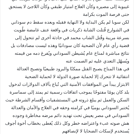
غيبوبة إلى مصيره وكأن العلاج امتياز طبقي وكأن اللاجئ لا يستحق
حتى فرصة الموت بكرامة
لكن سوبا لم يكن البداية ولا النهاية فقبله وبعده سقط دم سوداني
في الشوارع قُتلت الشابة ذكريات في واقعة عنف غامضة طُويت
بسرعة مريبة وقُتل الشاب محمد في حادثة أخرى لم تتحول إلى
قضية رأي عام لأن الضحية كان سودانيًا وهذه ليست مصادفات بل
نتائج مباشرة لمناخ عام يُشيطن السوداني ويُفرغ دمه من قيمته
ويُسهّل التعدي عليه ثم الصمت عنه
في هذا المناخ يصبح القتل ممكنًا والبرود طبيعيًا وتصبح العدالة
انتقائية لا تتحرك إلا لحماية صورة الدولة لا لحماية الضحية
الابتزاز يبدأ من الموافقات الأمنية التي تُباع بآلاف الدولارات لدخول
بلد كان يومًا مفتوحًا بموجب اتفاقات رسمية ثم يمتد إلى سماسرة
السكن والعمل ثم يبلغ ذروته في المستشفيات وأقسام الشرطة حيث
يُختبر السوداني يوميًا في كرامته وحقه في العلاج والأمان والعدالة
السوداني في مصر يعيش تحت تهديد دائم مرضه مخاطرة وجوده
هش صوته عبء واعتراضه خطر وكل ذلك يُغطى بخطاب أخوة أجوف
يُستخدم لإسكات الضحايا لا لإنصافهم