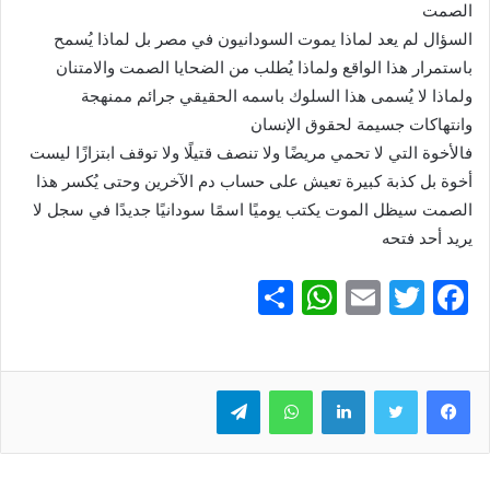
الصمت
السؤال لم يعد لماذا يموت السودانيون في مصر بل لماذا يُسمح
باستمرار هذا الواقع ولماذا يُطلب من الضحايا الصمت والامتنان
ولماذا لا يُسمى هذا السلوك باسمه الحقيقي جرائم ممنهجة
وانتهاكات جسيمة لحقوق الإنسان
فالأخوة التي لا تحمي مريضًا ولا تنصف قتيلًا ولا توقف ابتزازًا ليست
أخوة بل كذبة كبيرة تعيش على حساب دم الآخرين وحتى يُكسر هذا
الصمت سيظل الموت يكتب يوميًا اسمًا سودانيًا جديدًا في سجل لا
يريد أحد فتحه
S
W
E
T
F
h
h
m
w
a
ar
at
ai
itt
c
e
er
l
s
لينكدإن
e
واتساب
تيلقرام
A
b
p
o