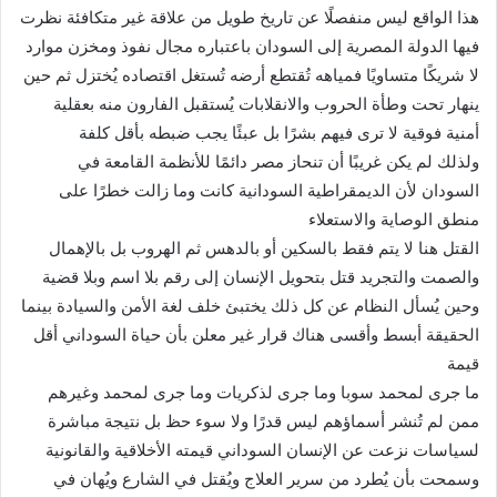
هذا الواقع ليس منفصلًا عن تاريخ طويل من علاقة غير متكافئة نظرت
فيها الدولة المصرية إلى السودان باعتباره مجال نفوذ ومخزن موارد
لا شريكًا متساويًا فمياهه تُقتطع أرضه تُستغل اقتصاده يُختزل ثم حين
ينهار تحت وطأة الحروب والانقلابات يُستقبل الفارون منه بعقلية
أمنية فوقية لا ترى فيهم بشرًا بل عبئًا يجب ضبطه بأقل كلفة
ولذلك لم يكن غريبًا أن تنحاز مصر دائمًا للأنظمة القامعة في
السودان لأن الديمقراطية السودانية كانت وما زالت خطرًا على
منطق الوصاية والاستعلاء
القتل هنا لا يتم فقط بالسكين أو بالدهس ثم الهروب بل بالإهمال
والصمت والتجريد قتل بتحويل الإنسان إلى رقم بلا اسم وبلا قضية
وحين يُسأل النظام عن كل ذلك يختبئ خلف لغة الأمن والسيادة بينما
الحقيقة أبسط وأقسى هناك قرار غير معلن بأن حياة السوداني أقل
قيمة
ما جرى لمحمد سوبا وما جرى لذكريات وما جرى لمحمد وغيرهم
ممن لم تُنشر أسماؤهم ليس قدرًا ولا سوء حظ بل نتيجة مباشرة
لسياسات نزعت عن الإنسان السوداني قيمته الأخلاقية والقانونية
وسمحت بأن يُطرد من سرير العلاج ويُقتل في الشارع ويُهان في