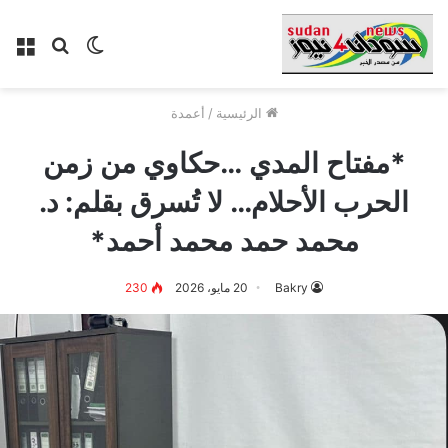
الوضع
بحث
الق
المظلم
عن
الرئيسية
/
أعمدة
*مفتاح المدي …حكاوي من زمن
الحرب الأحلام… لا تُسرق بقلم: د.
محمد حمد محمد أحمد*
Bakry
20 مايو، 2026
230