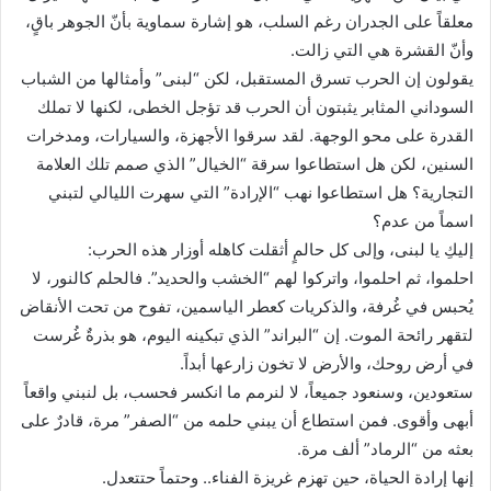
معلقاً على الجدران رغم السلب، هو إشارة سماوية بأنّ الجوهر باقٍ،
وأنّ القشرة هي التي زالت.
يقولون إن الحرب تسرق المستقبل، لكن “لبنى” وأمثالها من الشباب
السوداني المثابر يثبتون أن الحرب قد تؤجل الخطى، لكنها لا تملك
القدرة على محو الوجهة. لقد سرقوا الأجهزة، والسيارات، ومدخرات
السنين، لكن هل استطاعوا سرقة “الخيال” الذي صمم تلك العلامة
التجارية؟ هل استطاعوا نهب “الإرادة” التي سهرت الليالي لتبني
اسماً من عدم؟
إليكِ يا لبنى، وإلى كل حالمٍ أثقلت كاهله أوزار هذه الحرب:
احلموا، ثم احلموا، واتركوا لهم “الخشب والحديد”. فالحلم كالنور، لا
يُحبس في غُرفة، والذكريات كعطر الياسمين، تفوح من تحت الأنقاض
لتقهر رائحة الموت. إن “البراند” الذي تبكينه اليوم، هو بذرةٌ غُرست
في أرض روحك، والأرض لا تخون زارعها أبداً.
ستعودين، وسنعود جميعاً، لا لنرمم ما انكسر فحسب، بل لنبني واقعاً
أبهى وأقوى. فمن استطاع أن يبني حلمه من “الصفر” مرة، قادرٌ على
بعثه من “الرماد” ألف مرة.
إنها إرادة الحياة، حين تهزم غريزة الفناء.. وحتماً حتتعدل.