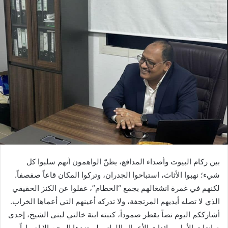
بين ركام البيوت وأصداء المدافع، يظنّ الواهمون أنهم سلبوا كل
شيء؛ نهبوا الأثاث، استباحوا الجدران، وتركوا المكان قاعاً صفصفاً.
لكنهم في غمرة انشغالهم بجمع “الحطام”، غفلوا عن الكنز الحقيقي
الذي لا تصله أيديهم المرتجفة، ولا تدركه أعينهم التي أعماها الخراب.
أشارككم اليوم نصاً يقطر صموداً، كتبته ابنة خالتي لبنى الشيخ، إحدى
صانعات الأمل ورائدات الأعمال اللواتي لم تزدها المحن إلا إصراراً.