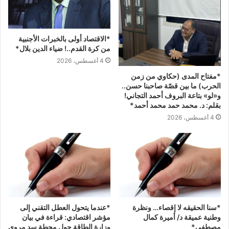
*الاقتصاد أولى بالخبرات الأجنبية
من كرة القدم..! ضياء الدين بلال*
4 أغسطس، 2026
*مفتاح المدى (حكاوي من زمن
الحرب) ما بين قصّة صاحبنا حسن..
و«لو» بتاعة البروف أحمد التجاني!
بقلم: د. محمد حمد محمد أحمد*
4 أغسطس، 2026
*سنا الحقيقه لا إقصاء… ونظرة
*عندما يتحول العطل التقني إلى
وطنية عميقة د/ أميرة كمال
مؤشر اقتصادي: قراءة في بيان
مصطفى*
وزارة الطاقة حول محطة سد مروي