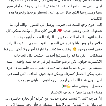
لبنى، التي بنت حلمها “حبة حبة” بشغف الصابرين، وقفت أمام صور
بيتها ومشروعها الذي طال غيابها عنه، لتسطر بوجعها وفخرها هذه
الكلمات
(لما أخوي رجع البيت قبل فترة… ورسل لي الصور… والله أول ما
شفتها… قلبي وجعني شديد
. الزمن كان طال… وكنت مفكرة كل
حاجة انتهت. الحلم التعبت فيهو… البراند القعدت أبنيو حبة حبة…
خلاص راح. بس وأنا بتفرج في الصور… لقيت اسمي… لقيت البراند
حقي لسه موجود
. وقفت ساكتة… ما عارفة أفرح ولا أبكي. سرقوا
ممتلكاتنا… لكن ما قدروا يسرقوا أحلامنا. حسّيت بكل الحاجات
الاتكسرت جواي.. لكن برضو حسّيت إنو في حاجة لسه واقفة… لسه
مستنياني. البراند ده ما شغل ساي… ده تعبي… ده حلمي… ده جزء
مني. يمكن الحصل كسرنا.. ويمكن تعبنا فوق الطاقة.. لكن لسه في
أمل… وإن شاء الله لمن أرجع.. برجع أقوى… وأبني من جديد.
حتتعدل… ونبقى تمام
)
مفتاح المدى: نبضٌ لا يعرف الانكسار
إنَّ صرخة “لبنى” ليست مجرد حديث عن “براند” أو تجارة خاسرة، بل
هي بيانٌ عن “الهوية” التي لا تقبل المصادرة. فأن تجد اسمها لا يزال